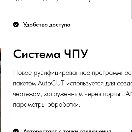
Удобство доступа
Система ЧПУ
Новое русифицированное программно
пакетом AutoCUT используется для соз
чертежам, загруженным через порты LA
параметры обработки.
Авторестарт с точки отключения