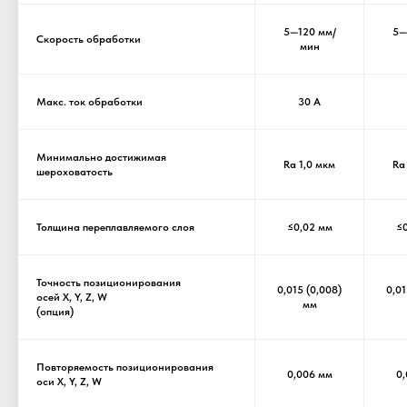
5—120 мм/
5—
Скорость обработки
мин
Макс. ток обработки
30 А
Минимально достижимая
Ra 1,0 мкм
Ra
шероховатость
Толщина переплавляемого слоя
≤0,02 мм
≤0
Точность позиционирования
0,015 (0,008)
0,01
осей X, Y, Z, W
мм
(опция)
Повторяемость позиционирования
0,006 мм
0,
оси X, Y, Z, W