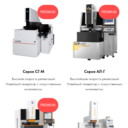
PREMIUM
PREMIUM
Серия СГ-М
Серия АЛ-Г
Высокая скорость релаксаций.
Высочайшая скорость релаксаций.
Новейший генератор с искусственным
Новейший генератор с искусственным
интеллектом.
интеллектом.
PREMIUM