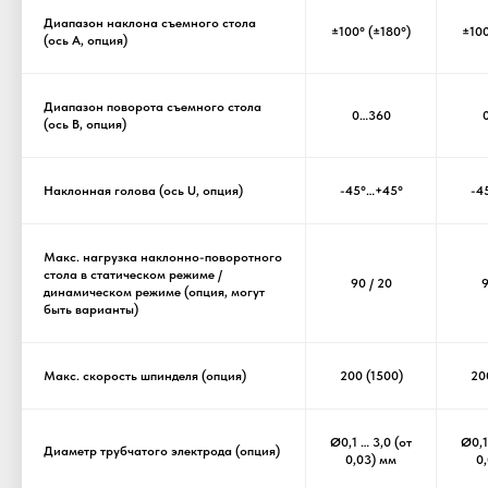
Диапазон наклона съемного стола
±100° (±180°)
±100
(ось A, опция)
Диапазон поворота съемного стола
0…360
(ось B, опция)
Наклонная голова (ось U, опция)
-45°…+45°
-4
Макс. нагрузка наклонно-поворотного
стола в статическом режиме /
90 / 20
9
динамическом режиме (опция, могут
быть варианты)
Макс. скорость шпинделя​ (опция)
200 (1500)
20
Ø0,1 … 3,0 (от
Ø0,1
Диаметр трубчатого электрода (опция)
0,03) мм
0