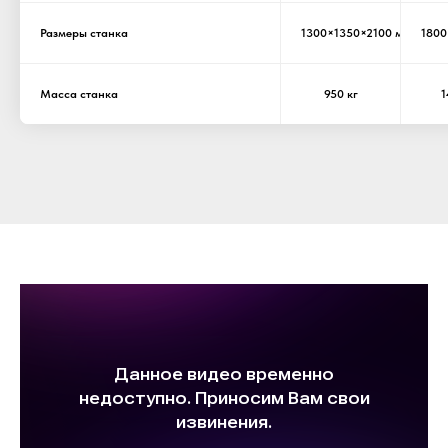
Размеры станка
1300×1350×2100 мм
1800
Масса станка
950 кг
1