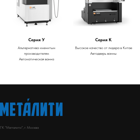
Серия У
Серия К
Альтернатива именитым
Высокое качество от лидера в Китае
производителям
Автодверь ванны
Автоматическая ванна
ГК "Металити", г. Москва