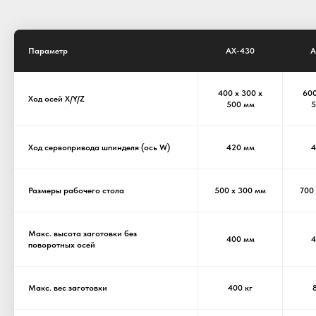
Параметр
AX-430
A
400 x 300 x
600
Ход осей X/Y/Z
500 мм
5
Ход сервопривода шпинделя (ось W)
420 мм
4
Размеры рабочего стола
500 х 300 мм
700
Макс. высота заготовки без
400 мм
4
поворотных осей
Макс. вес заготовки
400 кг